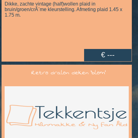
Dikke, zachte vintage (half)wollen plaid in
bruin/groen/crÃ¨me kleurstelling. Afmeting plaid 1.45 x
1.75 m.
€ ---
Retro dralon deken 'blom'