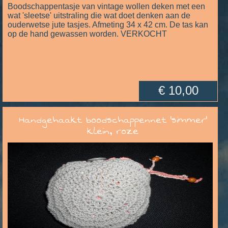
Boodschappentasje van vintage wollen deken met een
wat 'sleetse' uitstraling die wat doet denken aan de
ouderwetse jute tasjes. Afmeting 34 x 42 cm. De tas kan
op de hand gewassen worden. VERKOCHT
€ 10,00
Handgehaakt boodschappennet 'simmer'
klein, roze