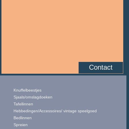
Contact
Knuffelbeestjes
Sjaals/omslagdoeken
Tafellinnen
Hebbedingen/Accessoires/ vintage speelgoed
Bedlinnen
Spreien