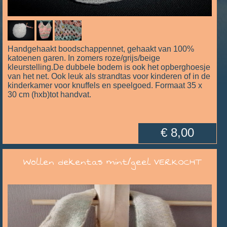
Handgehaakt boodschappennet, gehaakt van 100%
katoenen garen. In zomers roze/grijs/beige
kleurstelling.De dubbele bodem is ook het opberghoesje
van het net. Ook leuk als strandtas voor kinderen of in de
kinderkamer voor knuffels en speelgoed. Formaat 35 x
30 cm (hxb)tot handvat.
€ 8,00
Wollen dekentas mint/geel VERKOCHT